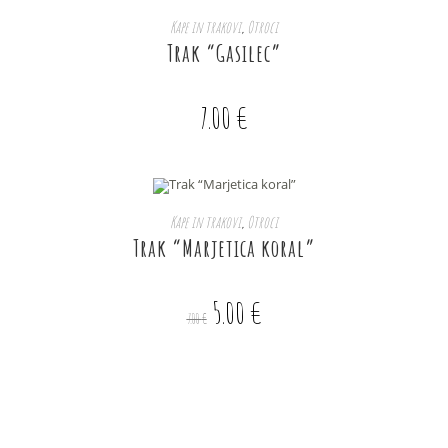
IZBERITE MOŽNOSTI
Kape in trakovi
,
Otroci
Trak “Gasilec”
7.00
€
IZBERITE MOŽNOSTI
Kape in trakovi
,
Otroci
Trak “Marjetica koral”
AKCIJA!
5.00
€
7.00
€