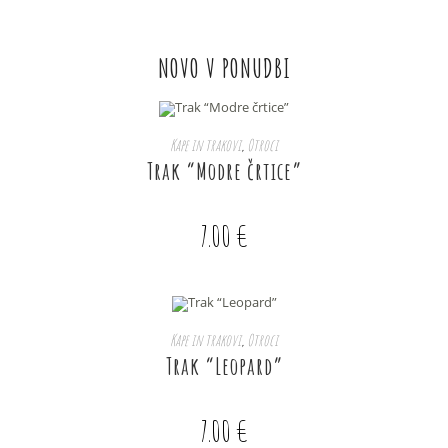
NOVO V PONUDBI
IZBERITE MOŽNOSTI
Kape in trakovi
,
Otroci
Trak “Modre črtice”
7.00
€
IZBERITE MOŽNOSTI
Kape in trakovi
,
Otroci
Trak “Leopard”
7.00
€