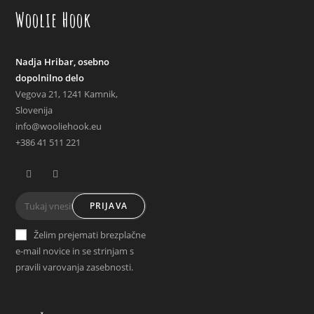
Woolie Hook
Nadja Hribar, osebno
dopolnilno delo
Vegova 21, 1241 Kamnik,
Slovenija
info@wooliehook.eu
+386 41 511 221
PRIJAVA
Želim prejemati brezplačne
e-mail novice in se strinjam s
pravili varovanja zasebnosti.