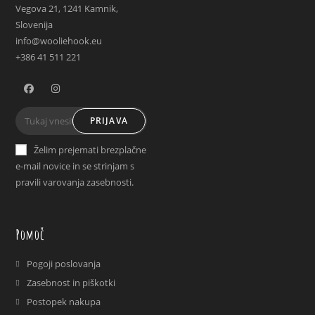
Vegova 21, 1241 Kamnik,
Slovenija
info@wooliehook.eu
+386 41 511 221
PRIJAVA
Želim prejemati brezplačne
e-mail novice in se strinjam s
pravili varovanja zasebnosti.
Pomoč
Pogoji poslovanja
Zasebnost in piškotki
Postopek nakupa