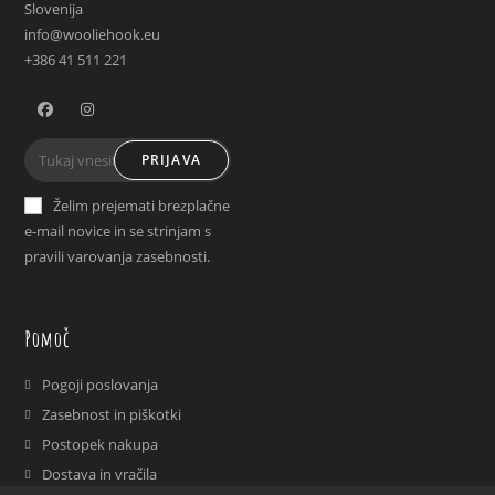
Slovenija
info@wooliehook.eu
+386 41 511 221
Opens
Opens
PRIJAVA
in
in
a
a
Želim prejemati brezplačne
new
new
e-mail novice in se strinjam s
tab
tab
pravili varovanja zasebnosti.
Pomoč
Pogoji poslovanja
Zasebnost in piškotki
Postopek nakupa
Dostava in vračila