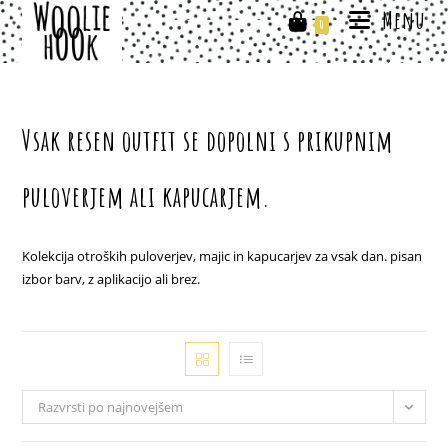
Skip
Menu
0
to
content
Vsak resen outfit se dopolni s prikupnim
puloverjem ali kapucarjem.
Kolekcija otroških puloverjev, majic in kapucarjev za vsak dan. pisan
izbor barv, z aplikacijo ali brez.
Razvrsti po najnovejšem