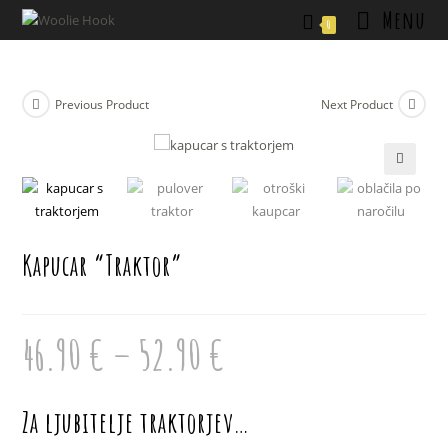
Skip
Menu
0
to
content
Previous Product
Next Product
🔍
Kapucar “Traktor”
46.90
€
–
52.90
€
Cenovni
razpon:
od
46.90 €
do
52.90 €
Za ljubitelje traktorjev…