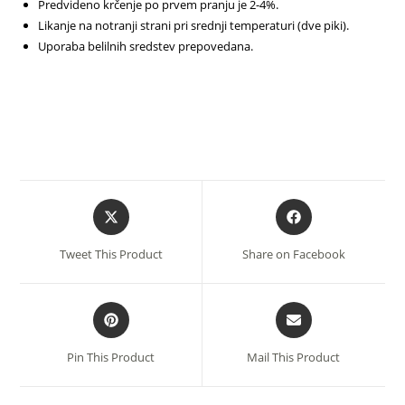
Predvideno krčenje po prvem pranju je 2-4%.
Likanje na notranji strani pri srednji temperaturi (dve piki).
Uporaba belilnih sredstev prepovedana.
Opens
Opens
in
in
a
a
Tweet This Product
Share on Facebook
new
new
window
window
Opens
Opens
in
in
a
a
Pin This Product
Mail This Product
new
new
window
window