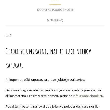
DODATNE PODROBNOSTI
MNENJA (0)
Opis
Otroci so unikatni, naj bo tudi njihov
kapucar.
Prikupen otroški kapucar, za prave ljubitelje traktorjev.
Osnovno blago se lahko izbere po dogovoru. Klasična prevešanka
ali kosmatena. Prosim v tem primeru pišite na
info@wooliehook.eu
.
Podaljšanji patenti na rokah, da je lahko pulover dalj časa nosljiv.