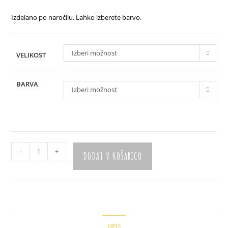
Izdelano po naročilu. Lahko izberete barvo.
Izberi možnost
VELIKOST
BARVA
Izberi možnost
Kapucar
-
+
DODAJ V KOŠARICO
"Traktor"
količina
OPIS