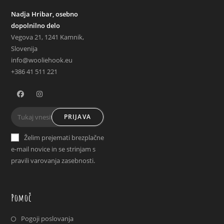
Nadja Hribar, osebno
dopolnilno delo
Vegova 21, 1241 Kamnik,
Slovenija
info@wooliehook.eu
+386 41 511 221
Opens
Opens
PRIJAVA
in
in
a
a
Želim prejemati brezplačne
new
new
e-mail novice in se strinjam s
tab
tab
pravili varovanja zasebnosti.
Pomoč
Pogoji poslovanja