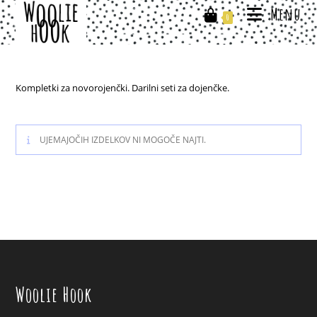
Skip
Menu
0
to
content
Kompletki za novorojenčki. Darilni seti za dojenčke.
UJEMAJOČIH IZDELKOV NI MOGOČE NAJTI.
Woolie Hook