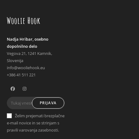
Woolie Hook
Nadja Hribar, osebno
dopolnilno delo
Vegova 21, 1241 Kamnik,
Slovenija
info@wooliehook.eu
+386 41 511 221
Opens
Opens
PRIJAVA
in
in
a
a
Želim prejemati brezplačne
new
new
e-mail novice in se strinjam s
tab
tab
pravili varovanja zasebnosti.