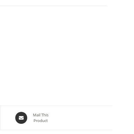
Opens
Mail This
Product
in
a
new