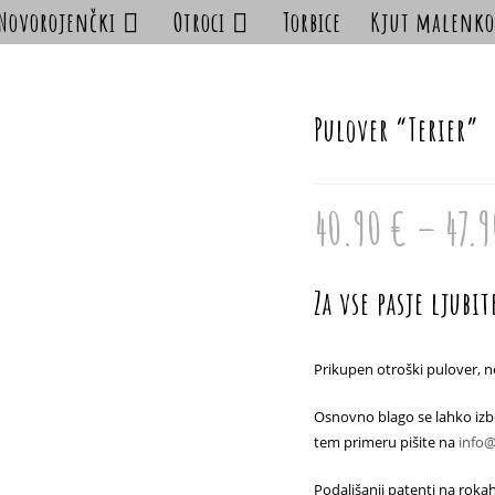
Novorojenčki
Otroci
Torbice
Kjut malenko
Pulover “Terier”
40.90
€
–
47.
Za vse pasje ljubit
Prikupen otroški pulover, ne
Osnovno blago se lahko izb
tem primeru pišite na
info
Podaljšanji patenti na rokah,