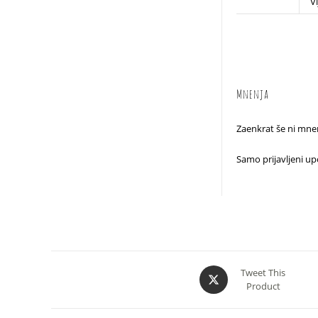
Vi
Mnenja
Zaenkrat še ni mnen
Samo prijavljeni upo
Opens
Tweet This
Product
in
a
new