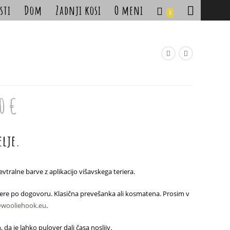
sti
Dom
Zadnji kosi
O meni
Toggle
0
website
search
90
€
Cenovni
razpon:
od
40.90 €
do
47.90 €
elje.
vtralne barve z aplikacijo višavskega teriera.
ere po dogovoru. Klasična prevešanka ali kosmatena. Prosim v
@wooliehook.eu
.
 da je lahko pulover dalj časa nosljiv.