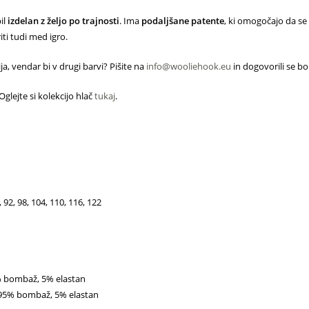
il
izdelan z željo po trajnosti
. Ima
podaljšane patente
, ki omogočajo da se
iti tudi med igro.
ja, vendar bi v drugi barvi? Pišite na
info@wooliehook.eu
in dogovorili se b
Oglejte si kolekcijo hlač
tukaj
.
, 92, 98, 104, 110, 116, 122
 bombaž, 5% elastan
 95% bombaž, 5% elastan