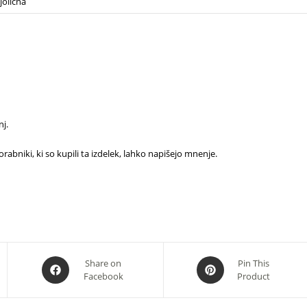
jolična
j.
rabniki, ki so kupili ta izdelek, lahko napišejo mnenje.
Opens
Opens
Share on
Pin This
Facebook
Product
in
in
a
a
new
new