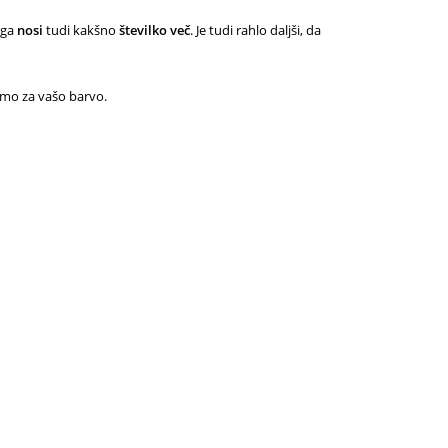
 ga
nosi
tudi kakšno
številko več
. Je tudi rahlo daljši, da
omo za vašo barvo.