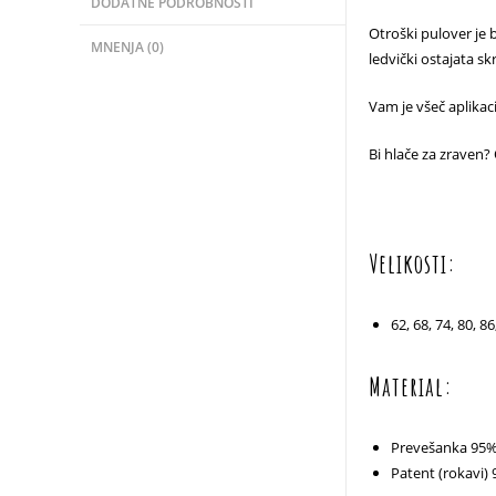
DODATNE PODROBNOSTI
Otroški pulover je b
MNENJA (0)
ledvički ostajata skr
Vam je všeč aplikaci
Bi hlače za zraven? 
Velikosti:
62, 68, 74, 80, 86
Material:
Prevešanka 95%
Patent (rokavi)