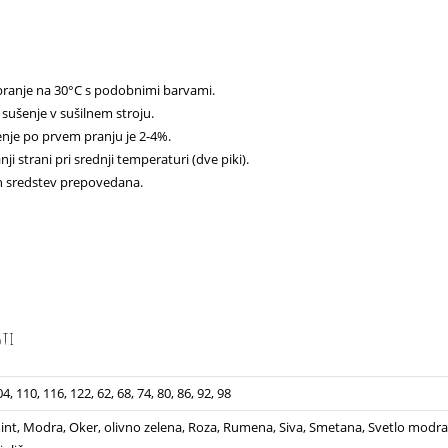
pranje na 30°C s podobnimi barvami.
sušenje v sušilnem stroju.
nje po prvem pranju je 2-4%.
ji strani pri srednji temperaturi (dve piki).
h sredstev prepovedana.
sti
4, 110, 116, 122, 62, 68, 74, 80, 86, 92, 98
int, Modra, Oker, olivno zelena, Roza, Rumena, Siva, Smetana, Svetlo modr