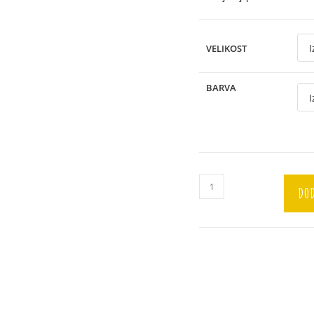
VELIKOST
BARVA
Pulover
DOD
"Terier"
količina