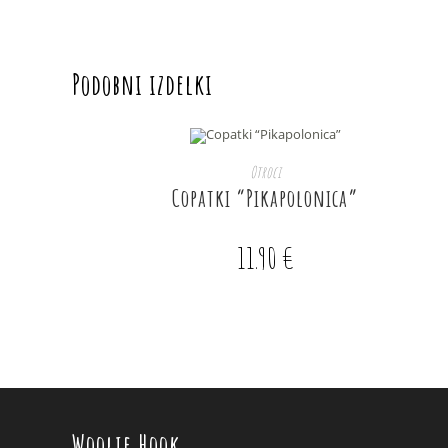
window
Podobni izdelki
DODAJ V KOŠARICO
Otroci
Copatki “Pikapolonica”
11.90
€
Woolie Hook