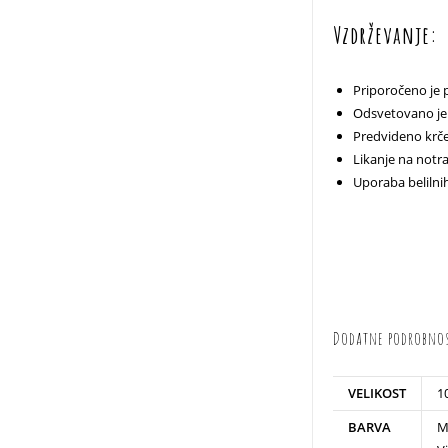
Vzdrževanje:
Priporočeno je 
Odsvetovano je 
Predvideno krče
Likanje na notran
Uporaba belilni
Dodatne podrobno
VELIKOST
10
BARVA
M