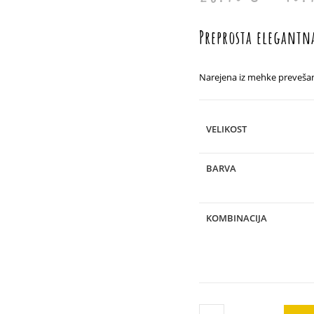
Preprosta elegantn
Narejena iz mehke prevešank
VELIKOST
BARVA
KOMBINACIJA
Balončica