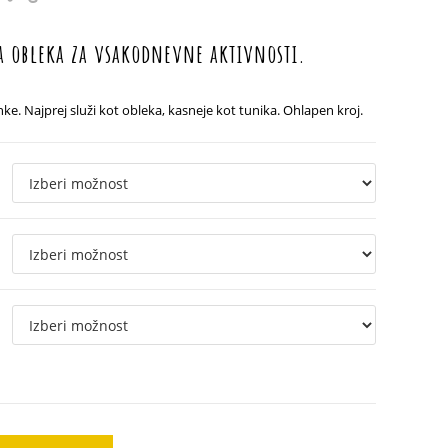
od
28.90 €
do
40.90 €
a obleka za vsakodnevne aktivnosti.
e. Najprej služi kot obleka, kasneje kot tunika. Ohlapen kroj.