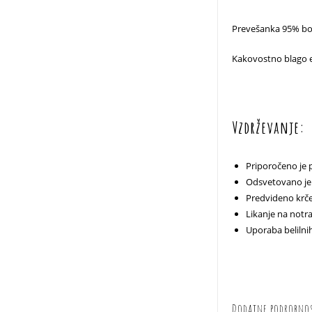
Prevešanka 95% bo
Kakovostno blago e
Vzdrževanje:
Priporočeno je 
Odsvetovano je 
Predvideno krče
Likanje na notran
Uporaba belilni
Dodatne podrobno