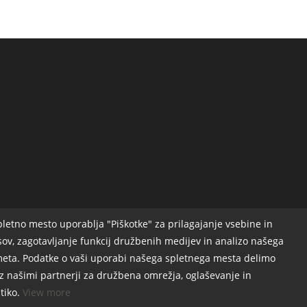
pletno mesto uporablja "Piškotke" za prilagajanje vsebine in
sov, zagotavljanje funkcij družbenih medijev in analizo našega
eta. Podatke o vaši uporabi našega spletnega mesta delimo
 z našimi partnerji za družbena omrežja, oglaševanje in
itiko.
View more