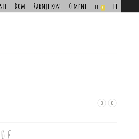
sti
Dom
Zadnji kosi
O meni
Toggle
0
website
search
90
€
Cenovni
razpon: