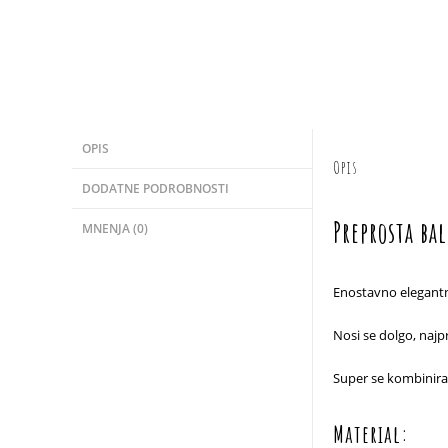
OPIS
Opis
DODATNE PODROBNOSTI
Preprosta ba
MNENJA (0)
Enostavno elegantna
Nosi se dolgo, najpr
Super se kombinira 
Material: