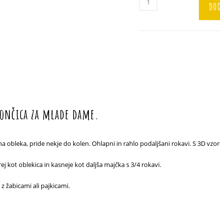
DOD
"Srce"
količina
lončica za mlade dame.
 obleka, pride nekje do kolen. Ohlapni in rahlo podaljšani rokavi. S 3D vzorc
ej kot oblekica in kasneje kot daljša majčka s 3/4 rokavi.
z žabicami ali pajkicami.