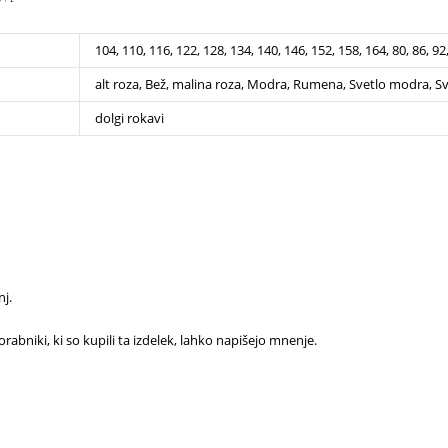
104, 110, 116, 122, 128, 134, 140, 146, 152, 158, 164, 80, 86, 92
alt roza, Bež, malina roza, Modra, Rumena, Svetlo modra, Sv
dolgi rokavi
j.
rabniki, ki so kupili ta izdelek, lahko napišejo mnenje.