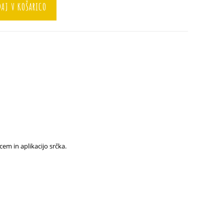
AJ V KOŠARICO
em in aplikacijo srčka.