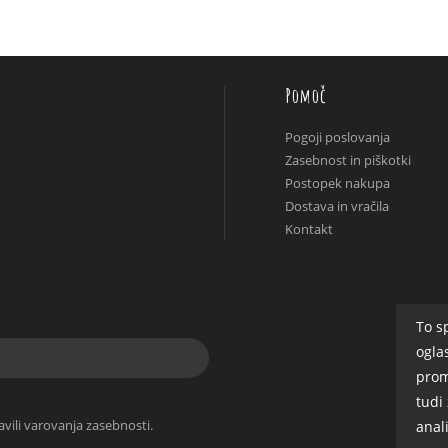
Pomoč
Pogoji poslovanja
Zasebnost in piškotki
Postopek nakupa
Dostava in vračila
Kontakt
To s
ogla
prom
tudi
avili varovanja zasebnosti.
anal