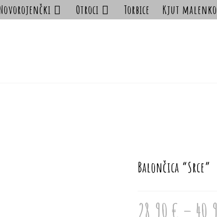
Novorojenčki
Otroci
Torbice
Kjut malenko
Balončica “Srce”
28.90
€
–
40.