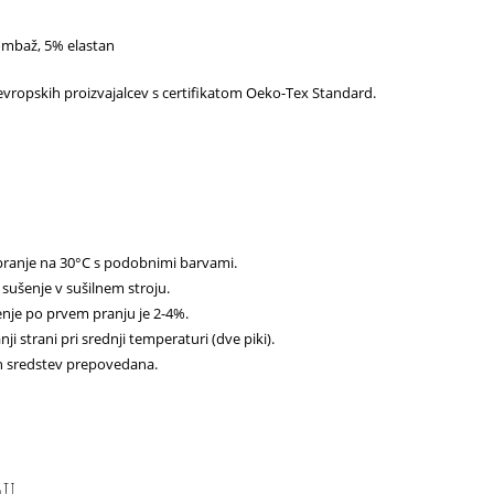
mbaž, 5% elastan
vropskih proizvajalcev s certifikatom Oeko-Tex Standard.
pranje na 30°C s podobnimi barvami.
sušenje v sušilnem stroju.
nje po prvem pranju je 2-4%.
ji strani pri srednji temperaturi (dve piki).
h sredstev prepovedana.
sti