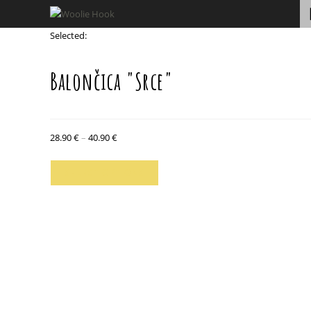
Skip
to
Selected:
content
Balončica "Srce"
28.90
€
–
40.90
€
Cenovni
razpon:
od
SELECT OPTIONS
28.90 €
do
40.90 €