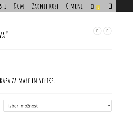
sti
Dom
Zadnji kosi
O meni
Toggle
0
website
search
iva”
 kapa za male in velike.