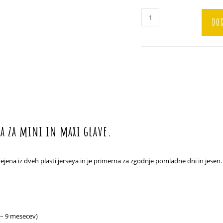
Kapa
DOD
"Plamenec
siva"
količina
a za mini in maxi glave.
ejena iz dveh plasti jerseya in je primerna za zgodnje pomladne dni in jesen. 
 – 9 mesecev)