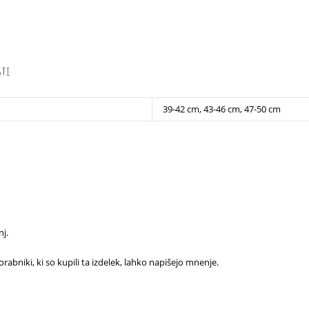
sti
39-42 cm, 43-46 cm, 47-50 cm
j.
rabniki, ki so kupili ta izdelek, lahko napišejo mnenje.