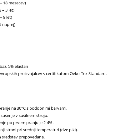
 – 18 mesecev)
 – 3 let)
– 8 let)
t naprej)
baž, 5% elastan
vropskih proizvajalcev s certifikatom Oeko-Tex Standard.
pranje na 30°C s podobnimi barvami.
sušenje v sušilnem stroju.
nje po prvem pranju je 2-4%.
ji strani pri srednji temperaturi (dve piki).
h sredstev prepovedana.