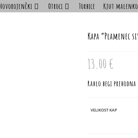
Novorojenčki
Otroci
Torbice
Kjut malenko
Kapa “Plamenec s
13.00
€
Rahlo begi prehodna
VELIKOST KAP