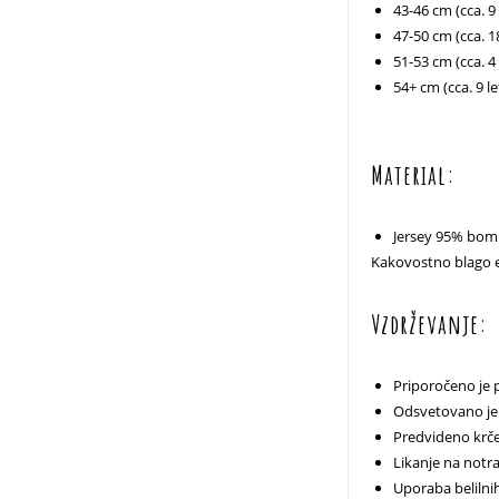
43-46 cm (cca. 9
47-50 cm (cca. 18
51-53 cm (cca. 4 
54+ cm (cca. 9 le
Material:
Jersey 95% bom
Kakovostno blago e
Vzdrževanje:
Priporočeno je 
Odsvetovano je 
Predvideno krče
Likanje na notran
Uporaba belilni