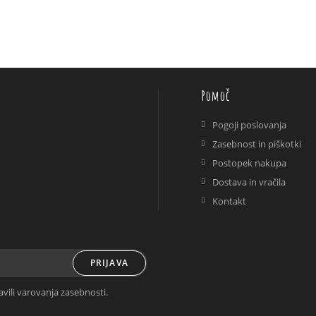
do
34.90 €
Pomoč
Pogoji poslovanja
Zasebnost in piškotki
Postopek nakupa
Dostava in vračila
Kontakt
PRIJAVA
avili varovanja zasebnosti.