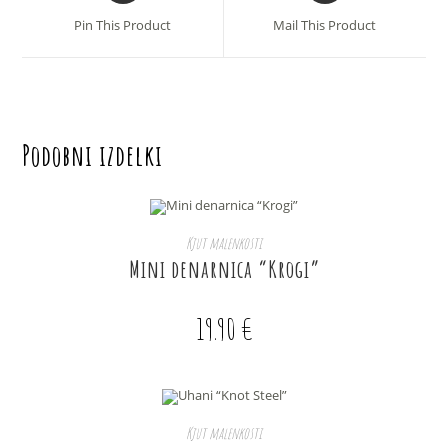
a
a
Pin This Product
Mail This Product
new
new
window
window
Podobni izdelki
DODAJ V KOŠARICO
Kjut malenkosti
Mini denarnica “Krogi”
19.90
€
DODAJ V KOŠARICO
Kjut malenkosti