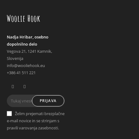
Woolie Hook
Nadja Hribar, osebno
dopolnilno delo
Vegova 21, 1241 Kamnik,
Slovenija
info@wooliehook.eu
+386 41 511 221
Opens
Opens
PRIJAVA
in
in
a
a
Želim prejemati brezplačne
new
new
e-mail novice in se strinjam s
tab
tab
pravili varovanja zasebnosti.