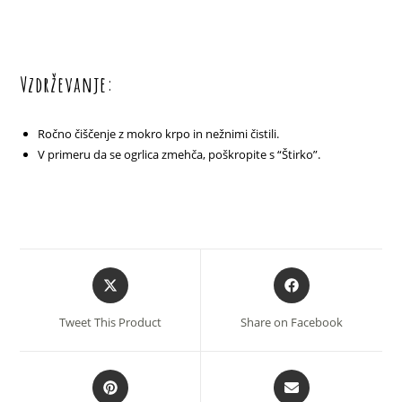
Vzdrževanje:
Ročno čiščenje z mokro krpo in nežnimi čistili.
V primeru da se ogrlica zmehča, poškropite s “Štirko”.
Opens
Opens
in
in
a
a
Tweet This Product
Share on Facebook
new
new
window
window
Opens
Opens
in
in