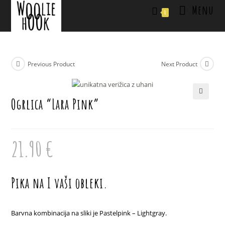
Skip
Menu
0
to
content
Previous Product
Next Product
Ogrlica “Lara Pink”
🔍
21.90
€
Pika na I vaši obleki.
Barvna kombinacija na sliki je Pastelpink – Lightgray.