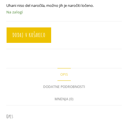
Uhani niso del naročila, možno jih je naročiti ločeno.
Na zalogi
Ogrlica
DODAJ V KOŠARICO
"Lara
Pink"
količina
OPIS
DODATNE PODROBNOSTI
MNENJA (0)
Opis