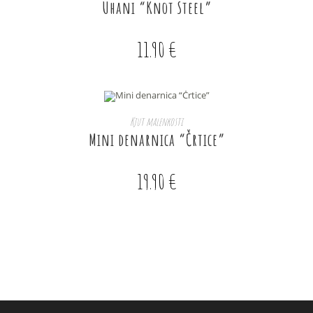
Uhani “Knot Steel”
11.90
€
DODAJ V KOŠARICO
Kjut malenkosti
Mini denarnica “Črtice”
19.90
€