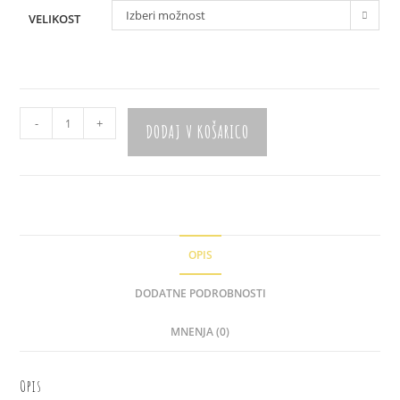
Izberi možnost
VELIKOST
Romperček
-
+
DODAJ V KOŠARICO
"Povodnji
konj"
količina
OPIS
DODATNE PODROBNOSTI
MNENJA (0)
Opis