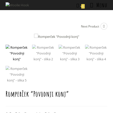
Skip
Menu
0
to
content
Next Product
Romperček “Povodnji konj”
Cenovni