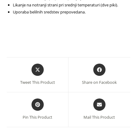
Likanje na notranji strani pri srednji temperaturi (dve piki).
Uporaba belilnih sredstev prepovedana.
Opens
Opens
in
in
a
a
Tweet This Product
Share on Facebook
new
new
window
window
Opens
Opens
in
in
a
a
Pin This Product
Mail This Product
new
new
window
window