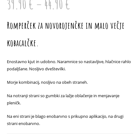
39.90
€
–
44.90
€
razpon:
od
39.90 €
do
44.90 €
Romperček za novorojenčke in malo večje
kobacalčke.
Enostavno kjut in udobno. Naramnice so nastavljive, hlačnice rahlo
podaljšane. Nosljivo dveštevilki.
Morje kombinacij, nosljivo na obeh straneh.
Na notranji strani so gumbki za lažje oblačenje in menjavanje
pleničk.
Na eni strani je blago enobarvno s prikupno aplikacijo, na drugi
strani enobarvno.