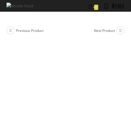
Skip
Menu
0
to
content
Previous Product
Next Product