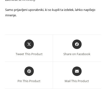
Samo prijavljeni uporabniki, ki so kupili ta izdelek, lahko napišejo
mnenje.
Opens
Opens
in
in
a
a
Tweet This Product
Share on Facebook
new
new
window
window
Opens
Opens
in
in
a
a
Pin This Product
Mail This Product
new
new
window
window