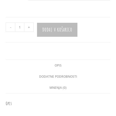
Slinček
-
+
DODAJ V KOŠARICO
"Trikotnički"
količina
OPIS
DODATNE PODROBNOSTI
MNENJA (0)
Opis