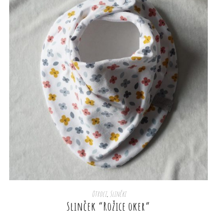
DODAJ V KOŠARICO
Otroci
,
Slinčki
Slinček “Rožice oker”