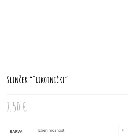
Slinček “Trikotnički”
7.50
€
Izberi možnost
BARVA