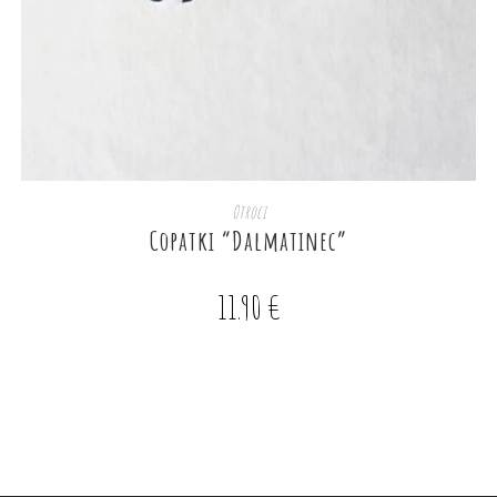
DODAJ V KOŠARICO
Otroci
Copatki “Dalmatinec”
11.90
€