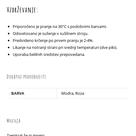
Vzdrževanje:
Priporočeno je pranje na 30°C s podobnimi barvami.
Odsvetovano je sušenje v sušilnem stroju.
Predvideno krčenje po prvem pranju je 2-4%.
Likanje na notranji strani pri srednji temperaturi (dve piki).
Uporaba belilnih sredstev prepovedana.
Dodatne podrobnosti
BARVA
Modra, Roza
Mnenja
Zaenkrat še ni mnenj.