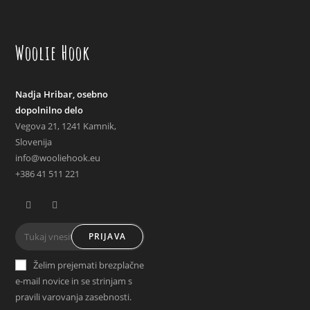
Woolie Hook
Nadja Hribar, osebno
dopolnilno delo
Vegova 21, 1241 Kamnik,
Slovenija
info@wooliehook.eu
+386 41 511 221
Opens
Opens
PRIJAVA
in
in
a
a
Želim prejemati brezplačne
new
new
e-mail novice in se strinjam s
tab
tab
pravili varovanja zasebnosti.