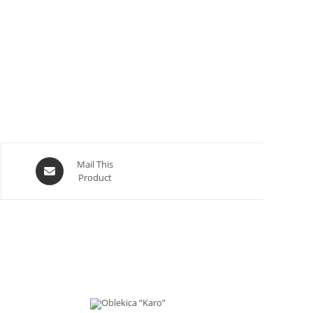
Opens
Mail This
Product
in
a
new
window