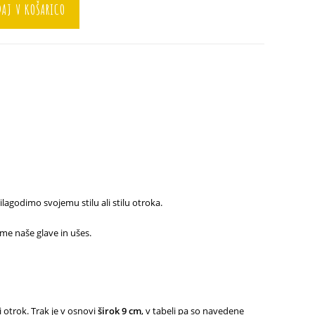
AJ V KOŠARICO
agodimo svojemu stilu ali stilu otroka.
ime naše glave in ušes.
vi otrok. Trak je v osnovi
širok 9 cm
, v tabeli pa so navedene