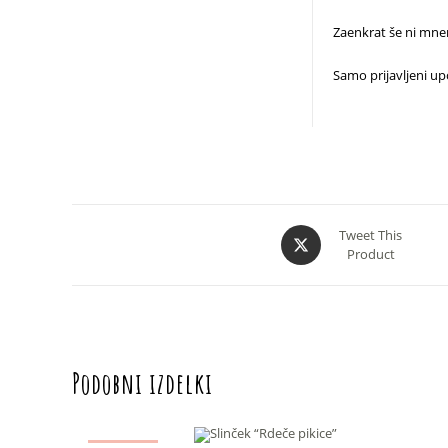
Zaenkrat še ni mnen
Samo prijavljeni upo
Opens
Tweet This
Product
in
a
new
window
Podobni izdelki