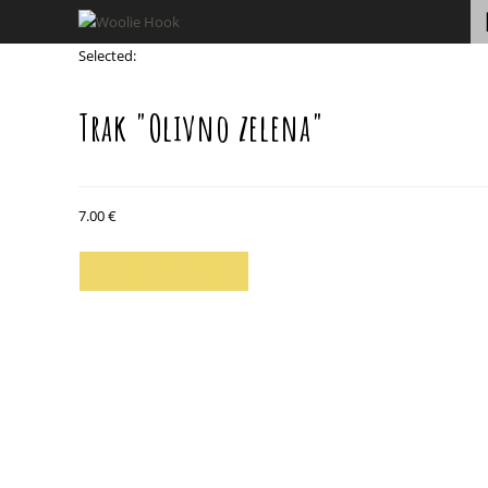
Skip
to
Selected:
content
Trak "Olivno zelena"
7.00
€
SELECT OPTIONS