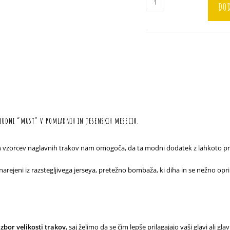
DOD
"Olivno
zelena"
količina
 modni “must” v pomladnih in jesenskih mesecih.
in vzorcev naglavnih trakov nam omogoča, da ta modni dodatek z lahkoto pril
narejeni iz razstegljivega jerseya, pretežno bombaža, ki diha in se nežno opr
izbor velikosti trakov
, saj želimo da se čim lepše prilagajajo vaši glavi ali gla