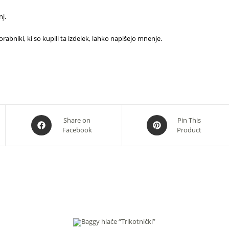
j.
rabniki, ki so kupili ta izdelek, lahko napišejo mnenje.
Opens
Opens
Share on
Pin This
Facebook
Product
in
in
a
a
new
new
window
window