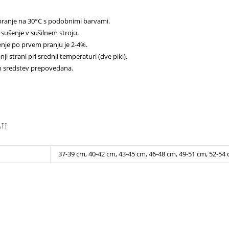
pranje na 30°C s podobnimi barvami.
sušenje v sušilnem stroju.
nje po prvem pranju je 2-4%.
ji strani pri srednji temperaturi (dve piki).
h sredstev prepovedana.
sti
37-39 cm, 40-42 cm, 43-45 cm, 46-48 cm, 49-51 cm, 52-54