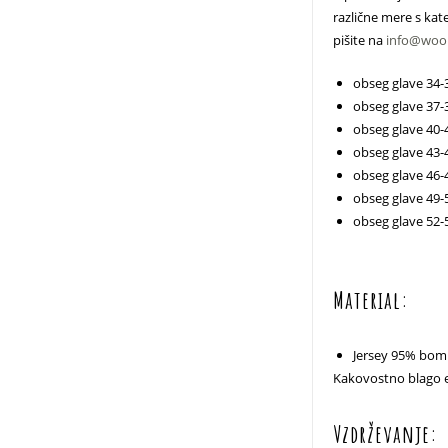
različne mere s kate
pišite na
info@wool
obseg glave 34-
obseg glave 37-
obseg glave 40-
obseg glave 43-
obseg glave 46-
obseg glave 49-5
obseg glave 52-5
Material:
Jersey 95% bom
Kakovostno blago e
Vzdrževanje: