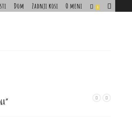
sti
Dom
Zadnji kosi
O meni
Toggle
0
website
search
ena”