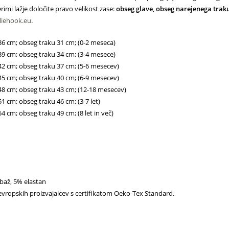
rimi lažje določite pravo velikost zase:
obseg glave, obseg narejenega traku
iehook.eu
.
36 cm; obseg traku 31 cm; (0-2 meseca)
39 cm; obseg traku 34 cm; (3-4 mesece)
42 cm; obseg traku 37 cm; (5-6 mesecev)
45 cm; obseg traku 40 cm; (6-9 mesecev)
48 cm; obseg traku 43 cm; (12-18 mesecev)
1 cm; obseg traku 46 cm; (3-7 let)
4 cm; obseg traku 49 cm; (8 let in več)
baž, 5% elastan
vropskih proizvajalcev s certifikatom Oeko-Tex Standard.