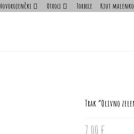
Novorojenčki
Otroci
Torbice
Kjut malenko
Trak “Olivno zel
7.00
€