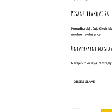
Pisani trakovi za 
Ponudba vključuje
širok iz
modne navdušence.
Univerzalni naglavn
Narejen iz jerseya, razsteglji
OBSEG GLAVE
Trak