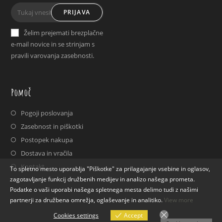
Opens
Opens
PRIJAVA
in
in
a
a
Želim prejemati brezplačne
new
new
e-mail novice in se strinjam s
tab
tab
pravili varovanja zasebnosti.
Pomoč
Pogoji poslovanja
Zasebnost in piškotki
Postopek nakupa
Dostava in vračila
Kontakt
To spletno mesto uporablja "Piškotke" za prilagajanje vsebine in oglasov,
zagotavljanje funkcij družbenih medijev in analizo našega prometa.
Podatke o vaši uporabi našega spletnega mesta delimo tudi z našimi
partnerji za družbena omrežja, oglaševanje in analitiko.
View more
Cookies settings
Accept