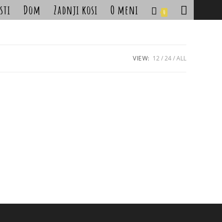
sti
Dom
Zadnji kosi
O meni
Toggle
0
website
search
VIEW:
12
24
ALL