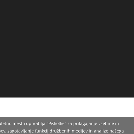
pletno mesto uporablja "Piškotke" za prilagajanje vsebine in
sov, zagotavljanje funkcij družbenih medijev in analizo našega