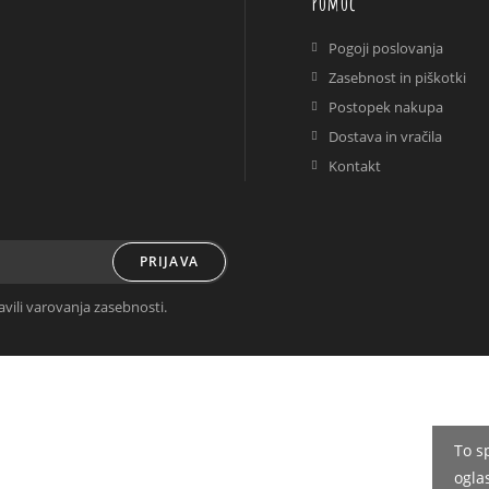
Pomoč
Pogoji poslovanja
Zasebnost in piškotki
Postopek nakupa
Dostava in vračila
Kontakt
PRIJAVA
avili varovanja zasebnosti.
To s
ogla