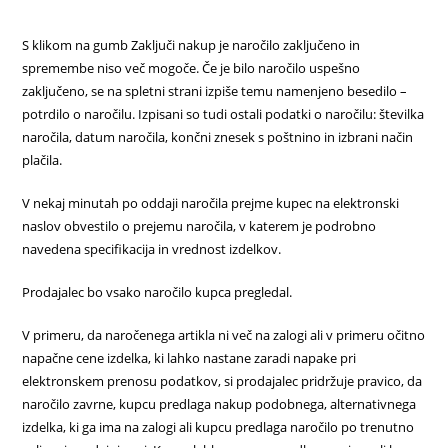
S klikom na gumb Zaključi nakup je naročilo zaključeno in
spremembe niso več mogoče. Če je bilo naročilo uspešno
zaključeno, se na spletni strani izpiše temu namenjeno besedilo –
potrdilo o naročilu. Izpisani so tudi ostali podatki o naročilu: številka
naročila, datum naročila, končni znesek s poštnino in izbrani način
plačila.
V nekaj minutah po oddaji naročila prejme kupec na elektronski
naslov obvestilo o prejemu naročila, v katerem je podrobno
navedena specifikacija in vrednost izdelkov.
Prodajalec bo vsako naročilo kupca pregledal.
V primeru, da naročenega artikla ni več na zalogi ali v primeru očitno
napačne cene izdelka, ki lahko nastane zaradi napake pri
elektronskem prenosu podatkov, si prodajalec pridržuje pravico, da
naročilo zavrne, kupcu predlaga nakup podobnega, alternativnega
izdelka, ki ga ima na zalogi ali kupcu predlaga naročilo po trenutno