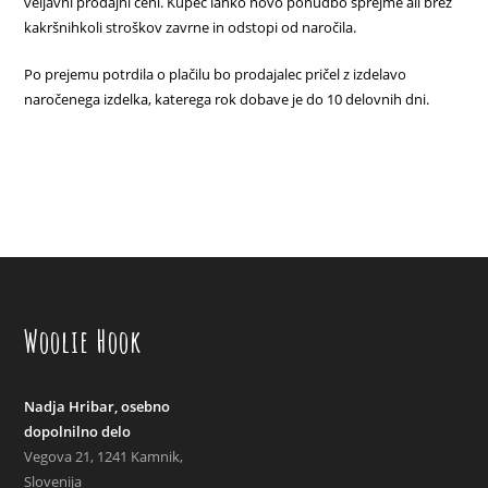
veljavni prodajni ceni. Kupec lahko novo ponudbo sprejme ali brez
kakršnihkoli stroškov zavrne in odstopi od naročila.
Po prejemu potrdila o plačilu bo prodajalec pričel z izdelavo
naročenega izdelka, katerega rok dobave je do 10 delovnih dni.
Woolie Hook
Nadja Hribar, osebno
dopolnilno delo
Vegova 21, 1241 Kamnik,
Slovenija