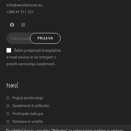
info@wooliehook.eu
+386 41 511 221
Opens
Opens
PRIJAVA
in
in
a
a
Želim prejemati brezplačne
new
new
e-mail novice in se strinjam s
tab
tab
pravili varovanja zasebnosti.
Pomoč
Pogoji poslovanja
Zasebnost in piškotki
Postopek nakupa
Dostava in vračila
Kontakt
To spletno mesto uporablja "Piškotke" za prilagajanje vsebine in oglasov,