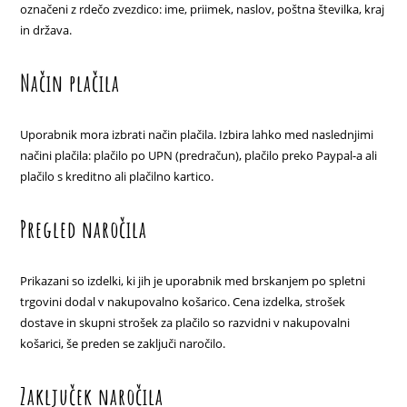
označeni z rdečo zvezdico: ime, priimek, naslov, poštna številka, kraj
in država.
Način plačila
Uporabnik mora izbrati način plačila. Izbira lahko med naslednjimi
načini plačila: plačilo po UPN (predračun), plačilo preko Paypal-a ali
plačilo s kreditno ali plačilno kartico.
Pregled naročila
Prikazani so izdelki, ki jih je uporabnik med brskanjem po spletni
trgovini dodal v nakupovalno košarico. Cena izdelka, strošek
dostave in skupni strošek za plačilo so razvidni v nakupovalni
košarici, še preden se zaključi naročilo.
Zaključek naročila