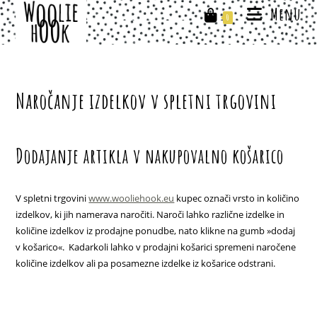
Skip
Menu
0
to
content
Naročanje izdelkov v spletni trgovini
Dodajanje artikla v nakupovalno košarico
V spletni trgovini
www.wooliehook.eu
kupec označi vrsto in količino
izdelkov, ki jih namerava naročiti. Naroči lahko različne izdelke in
količine izdelkov iz prodajne ponudbe, nato klikne na gumb »dodaj
v košarico«. Kadarkoli lahko v prodajni košarici spremeni naročene
količine izdelkov ali pa posamezne izdelke iz košarice odstrani.