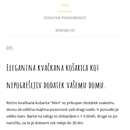
OPIS
DODATNE PODROBNOSTI
MNENJA (0)
Opis
Elegantna kvačkana košarica kot
nepogrešljiv dodatek vašemu domu.
Ročno kvačkane košarice “Mini” so prikupen dodatek vsakemu
domu ali odlična majhna pozornost vaši dragi osebi. V ponudbi je
veliko barv. Barve na zalogi so dobavljive v 1-3 dneh, druge so po
naročilu, za te je dobavni rok nekje do 30 dni.