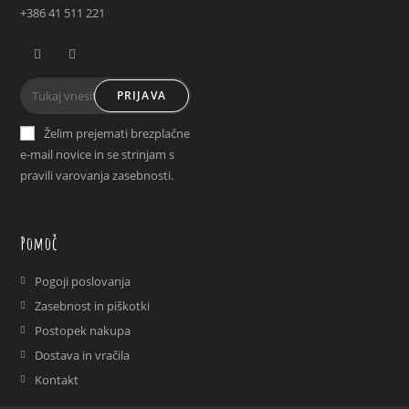
+386 41 511 221
Opens
Opens
PRIJAVA
in
in
a
a
Želim prejemati brezplačne
new
new
e-mail novice in se strinjam s
tab
tab
pravili varovanja zasebnosti.
Pomoč
Pogoji poslovanja
Zasebnost in piškotki
Postopek nakupa
Dostava in vračila
Kontakt