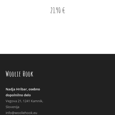
21.90
€
Woolie Hook
Nadja Hribar, osebno
dopolnilno delo
Vegova 21, 1241 Kamnik,
Slovenija
info@wooliehook.eu