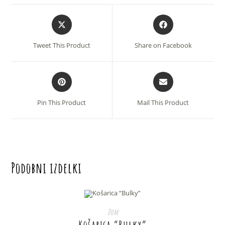
Opens
Opens
in
in
a
a
Tweet This Product
Share on Facebook
new
new
window
window
Opens
Opens
in
in
a
a
Pin This Product
Mail This Product
new
new
window
window
Podobni izdelki
Ta
izdelek
IZBERITE MOŽNOSTI
Dom
ima
več