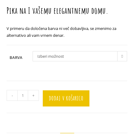
Pika na I vašemu elegantnemu domu.
V primeru da določena barva ni več dobavljiva, se zmenimo za
alternativo ali vam vrnem denar.
Izberi možnost
BARVA
Košarica
-
+
DODAJ V KOŠARICO
"Mini"
količina