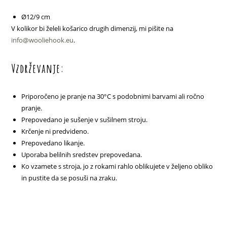
Ø12/9 cm
V kolikor bi želeli košarico drugih dimenzij, mi pišite na
info@wooliehook.eu
.
Vzdrževanje:
Priporočeno je pranje na 30°C s podobnimi barvami ali ročno
pranje.
Prepovedano je sušenje v sušilnem stroju.
Krčenje ni predvideno.
Prepovedano likanje.
Uporaba belilnih sredstev prepovedana.
Ko vzamete s stroja, jo z rokami rahlo oblikujete v željeno obliko
in pustite da se posuši na zraku.