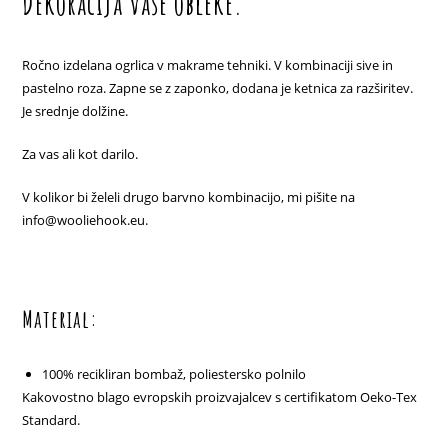
Dekoracija vaše obleke.
Ročno izdelana ogrlica v makrame tehniki. V kombinaciji sive in
pastelno roza. Zapne se z zaponko, dodana je ketnica za razširitev.
Je srednje dolžine.
Za vas ali kot darilo.
V kolikor bi želeli drugo barvno kombinacijo, mi pišite na
info@wooliehook.eu.
Material:
100% recikliran bombaž, poliestersko polnilo
Kakovostno blago evropskih proizvajalcev s certifikatom Oeko-Tex
Standard.