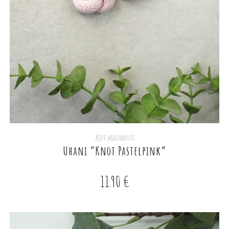
DODAJ V KOŠARICO
Kjut malenkosti
Uhani “Knot Pastelpink”
11.90
€