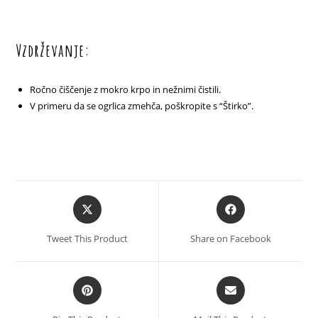
Vzdrževanje:
Ročno čiščenje z mokro krpo in nežnimi čistili.
V primeru da se ogrlica zmehča, poškropite s “Štirko”.
Opens
Opens
in
in
a
a
Tweet This Product
Share on Facebook
new
new
window
window
Opens
Opens
in
in
a
a