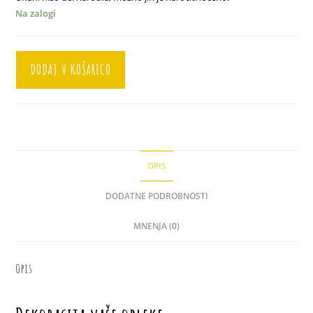
Na zalogi
Ogrlica
DODAJ V KOŠARICO
"Lara
Mauve"
količina
OPIS
DODATNE PODROBNOSTI
MNENJA (0)
Opis