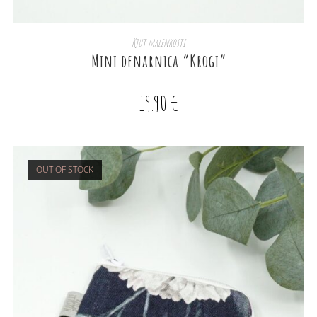
DODAJ V KOŠARICO
Kjut malenkosti
Mini denarnica “Krogi”
19.90
€
OUT OF STOCK