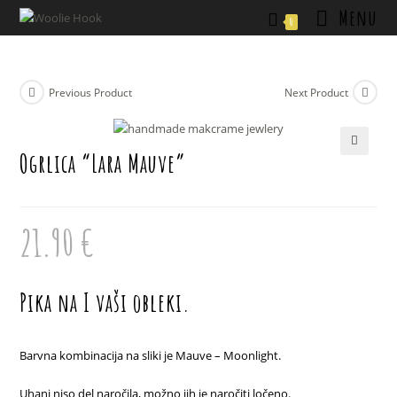
Skip
Menu
0
to
content
Previous Product
Next Product
Ogrlica “Lara Mauve”
🔍
21.90
€
Pika na I vaši obleki.
Barvna kombinacija na sliki je Mauve – Moonlight.
Uhani niso del naročila, možno jih je naročiti ločeno.