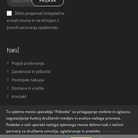
PRIJAVA
in
in
a
a
Želim prejemati brezplačne
new
new
e-mail novice in se strinjam s
tab
tab
pravili varovanja zasebnosti.
Pomoč
Pogoji poslovanja
Zasebnost in piškotki
Postopek nakupa
Dostava in vračila
Kontakt
To spletno mesto uporablja "Piškotke" za prilagajanje vsebine in oglasov,
zagotavljanje funkcij družbenih medijev in analizo našega prometa.
Podatke o vaši uporabi našega spletnega mesta delimo tudi z našimi
partnerji za družbena omrežja, oglaševanje in analitiko.
View more