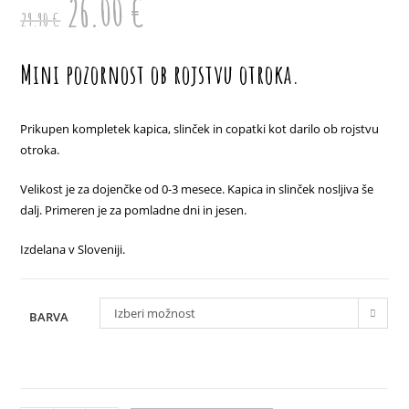
26.00
€
cena
cena
29.90
€
je
je:
bila:
26.00 €.
29.90 €.
Mini pozornost ob rojstvu otroka.
Prikupen kompletek kapica, slinček in copatki kot darilo ob rojstvu
otroka.
Velikost je za dojenčke od 0-3 mesece. Kapica in slinček nosljiva še
dalj. Primeren je za pomladne dni in jesen.
Izdelana v Sloveniji.
Izberi možnost
BARVA