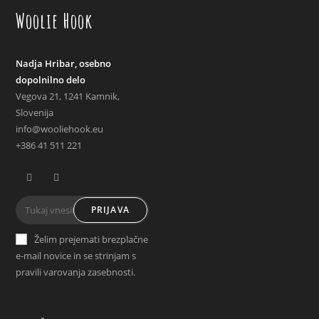
Woolie Hook
Nadja Hribar, osebno
dopolnilno delo
Vegova 21, 1241 Kamnik,
Slovenija
info@wooliehook.eu
+386 41 511 221
Opens
Opens
PRIJAVA
in
in
a
a
Želim prejemati brezplačne
new
new
e-mail novice in se strinjam s
tab
tab
pravili varovanja zasebnosti.