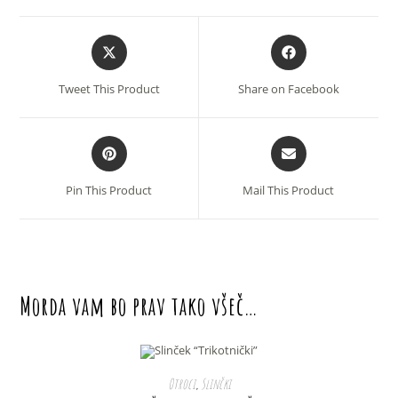
Opens
Opens
in
in
a
a
Tweet This Product
Share on Facebook
new
new
window
window
Opens
Opens
in
in
a
a
Pin This Product
Mail This Product
new
new
window
window
Morda vam bo prav tako všeč…
Ta
OUT OF STOCK
izdelek
IZBERITE MOŽNOSTI
Otroci
,
Slinčki
ima