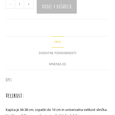
Mini
-
+
DODAJ V KOŠARICO
kompletek
"Trikotnički"
količina
OPIS
DODATNE PODROBNOSTI
MNENJA (0)
Opis
Velikost:
Kapica je 34-38 cm, copatki do 10 cm in univerzalna velikost slinčka.