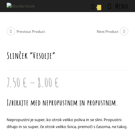
Skip
Menu
0
to
content
Previous Product
Next Product
Slinček “Vesolje”
7.50
€
–
8.00
€
Cenovni
razpon:
od
7.50 €
do
8.00 €
Izbirajte med nepropustnim in propustnim.
Nepropustni je super, ko otrok veliko poliva in se slini. Propustni
dihajo in so super, če otrok veliko švica, premoči s časoma, ne takoj.