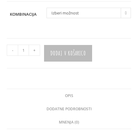
Izberi možnost
KOMBINACIJA
Slinček
-
+
DODAJ V KOŠARICO
"Vesolje"
količina
OPIS
DODATNE PODROBNOSTI
MNENJA (0)