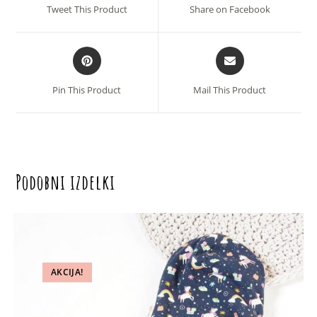
a
a
Tweet This Product
Share on Facebook
new
new
window
window
Opens
Opens
in
in
a
a
Pin This Product
Mail This Product
new
new
window
window
Podobni izdelki
AKCIJA!