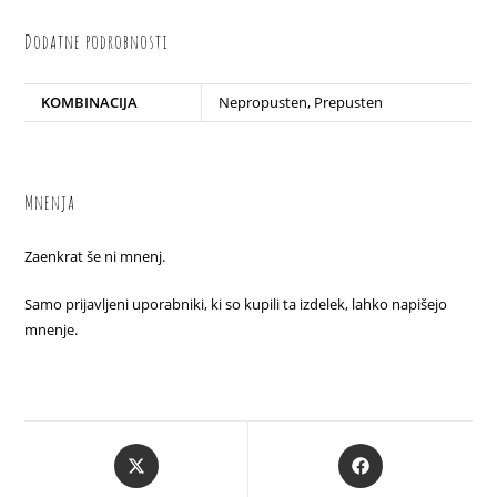
Dodatne podrobnosti
KOMBINACIJA
Nepropusten, Prepusten
Mnenja
Zaenkrat še ni mnenj.
Samo prijavljeni uporabniki, ki so kupili ta izdelek, lahko napišejo
mnenje.
Opens
Opens
in
in