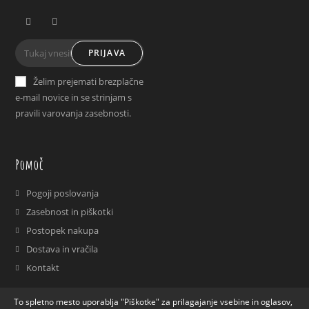
Opens
Opens
PRIJAVA
in
in
a
a
Želim prejemati brezplačne
new
new
e-mail novice in se strinjam s
tab
tab
pravili varovanja zasebnosti.
Pomoč
Pogoji poslovanja
Zasebnost in piškotki
Postopek nakupa
Dostava in vračila
Kontakt
To spletno mesto uporablja "Piškotke" za prilagajanje vsebine in oglasov,