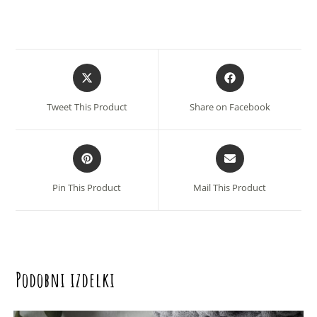
Opens
Opens
in
in
a
a
Tweet This Product
Share on Facebook
new
new
window
window
Opens
Opens
in
in
a
a
Pin This Product
Mail This Product
new
new
window
window
Podobni izdelki