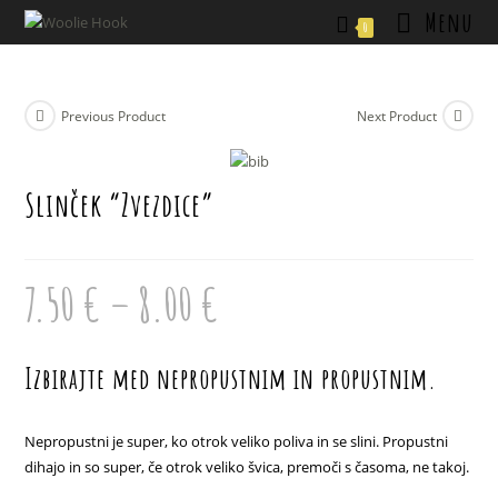
Skip
Menu
0
to
content
Previous Product
Next Product
Slinček “Zvezdice”
7.50
€
–
8.00
€
Cenovni
razpon:
od
7.50 €
do
8.00 €
Izbirajte med nepropustnim in propustnim.
Nepropustni je super, ko otrok veliko poliva in se slini. Propustni
dihajo in so super, če otrok veliko švica, premoči s časoma, ne takoj.