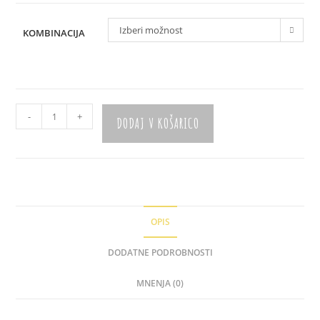
Izberi možnost
KOMBINACIJA
Slinček
-
+
DODAJ V KOŠARICO
"Zvezdice"
količina
OPIS
DODATNE PODROBNOSTI
MNENJA (0)