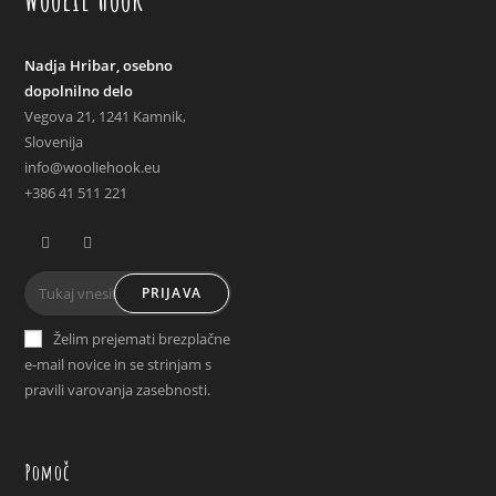
Nadja Hribar, osebno
dopolnilno delo
Vegova 21, 1241 Kamnik,
Slovenija
info@wooliehook.eu
+386 41 511 221
Opens
Opens
PRIJAVA
in
in
a
a
Želim prejemati brezplačne
new
new
e-mail novice in se strinjam s
tab
tab
pravili varovanja zasebnosti.
Pomoč