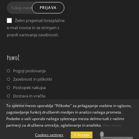
Opens
Opens
PRIJAVA
in
in
a
a
Želim prejemati brezplačne
new
new
e-mail novice in se strinjam s
tab
tab
pravili varovanja zasebnosti.
Pomoč
Pogoji poslovanja
Zasebnost in piškotki
Postopek nakupa
Dostava in vračila
Kontakt
To spletno mesto uporablja "Piškotke" za prilagajanje vsebine in oglasov,
zagotavljanje funkcij družbenih medijev in analizo našega prometa.
Podatke o vaši uporabi našega spletnega mesta delimo tudi z našimi
partnerji za družbena omrežja, oglaševanje in analitiko.
View more
Accept
Cookies settings