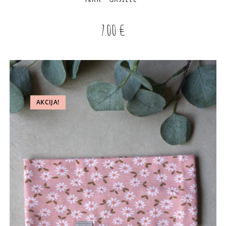
različic.
Možnosti
lahko
izberete
7.00
€
na
strani
izdelka
AKCIJA!