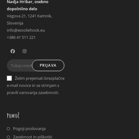
Nadja Hribar, osebno
dopolnilno delo
Vegova 21, 1241 Kamnik,
Slovenija
info@wooliehook.eu
+386 41 511 221
Opens
Opens
PRIJAVA
in
in
a
a
Želim prejemati brezplačne
new
new
e-mail novice in se strinjam s
tab
tab
pravili varovanja zasebnosti.
Pomoč
Pogoji poslovanja
Zasebnost in piškotki