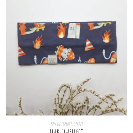
Ta
izdelek
IZBERITE MOŽNOSTI
Kape in trakovi
,
Otroci
ima
več
Trak “Gasilec”