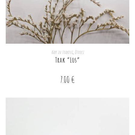
Ta
izdelek
IZBERITE MOŽNOSTI
Kape in trakovi
,
Otroci
ima
več
Trak “Los”
različic.
Možnosti
lahko
izberete
7.00
€
na
strani
izdelka