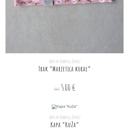
Ta
izdelek
IZBERITE MOŽNOSTI
Kape in trakovi
,
Otroci
ima
več
Trak “Marjetica koral”
različic.
Možnosti
lahko
izberete
5.00
€
Izvirna
Trenutna
na
cena
cena
7.00
€
strani
je
je:
izdelka
bila:
5.00 €.
7.00 €.
Ta
izdelek
IZBERITE MOŽNOSTI
Kape in trakovi
,
Otroci
ima
več
Kapa “Kuža”
različic.