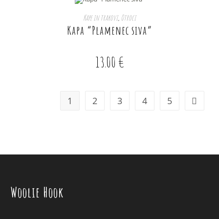
Ta
izdelek
IZBERITE MOŽNOSTI
Kape in trakovi
,
Otroci
ima
več
Kapa “Plamenec siva”
različic.
Možnosti
lahko
izberete
13.00
€
na
strani
izdelka
1
2
3
4
5
Woolie Hook