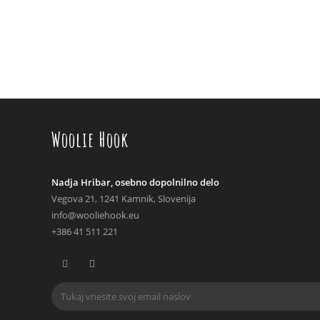
strani
je
je:
izdelka
bila:
5.00 €.
7.00 €.
Woolie Hook
Nadja Hribar, osebno dopolnilno delo
Vegova 21, 1241 Kamnik, Slovenija
info@wooliehook.eu
+386 41 511 221
Opens
Opens
in
in
a
a