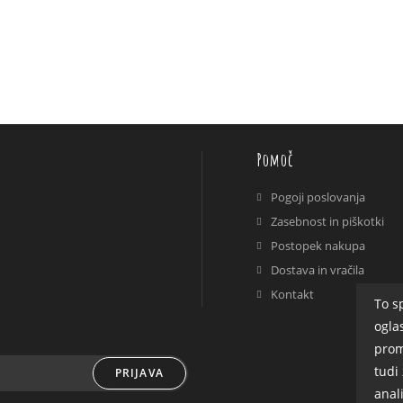
strani
izdelka
Pomoč
Pogoji poslovanja
Zasebnost in piškotki
Postopek nakupa
Dostava in vračila
Kontakt
To s
ogla
prom
tudi
PRIJAVA
anal