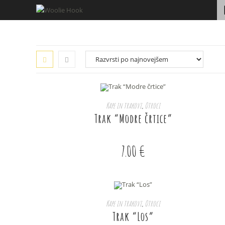
Skip
to
content
Ta
izdelek
IZBERITE MOŽNOSTI
Kape in trakovi
,
Otroci
ima
več
Trak “Modre črtice”
različic.
Možnosti
lahko
izberete
7.00
€
na
strani
izdelka
Ta
izdelek
IZBERITE MOŽNOSTI
Kape in trakovi
,
Otroci
ima
več
Trak “Los”
različic.