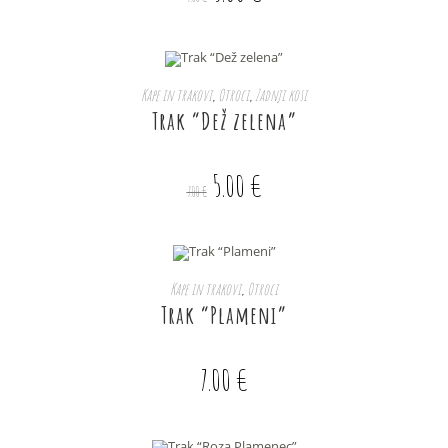
strani
je
je:
izdelka
bila:
5.00 €.
7.00 €.
Ta
OUT OF STOCK
izdelek
IZBERITE MOŽNOSTI
Kape in trakovi
,
Otroci
,
Zadnji kosi
ima
več
Trak “Dež zelena”
različic.
Možnosti
lahko
izberete
5.00
€
Izvirna
Trenutna
na
cena
cena
7.00
€
strani
je
je:
izdelka
bila:
5.00 €.
7.00 €.
Ta
izdelek
IZBERITE MOŽNOSTI
Kape in trakovi
,
Otroci
ima
več
Trak “Plameni”
različic.
Možnosti
lahko
izberete
7.00
€
na
strani
izdelka