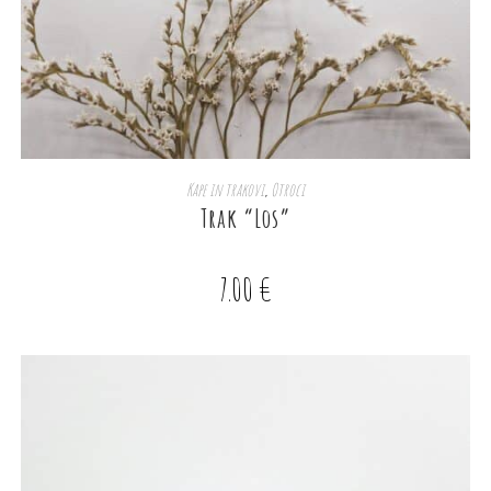
Ta
izdelek
IZBERITE MOŽNOSTI
Kape in trakovi
,
Otroci
ima
več
Trak “Los”
različic.
Možnosti
lahko
izberete
7.00
€
na
strani
izdelka