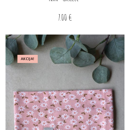
različic.
Možnosti
lahko
izberete
7.00
€
na
strani
izdelka
AKCIJA!