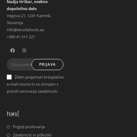
Nadja Hribar, osebno
dopolnilno delo
Vegova 21, 1241 Kamnik,
Slovenija
info@wooliehook.eu
+386 41 511 221
Opens
Opens
PRIJAVA
in
in
a
a
Želim prejemati brezplačne
new
new
e-mail novice in se strinjam s
tab
tab
pravili varovanja zasebnosti.
Pomoč
Pogoji poslovanja
Zasebnost in piškotki