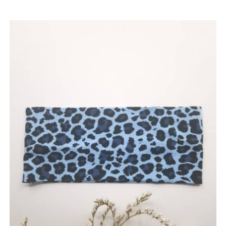
izdelka