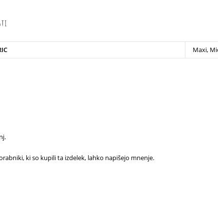
sti
RIC
Maxi, Mi
j.
rabniki, ki so kupili ta izdelek, lahko napišejo mnenje.