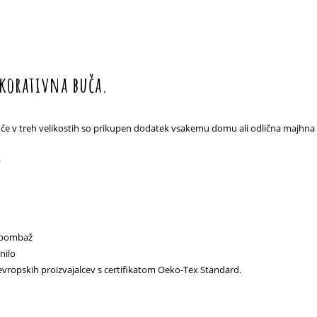
korativna buča.
e v treh velikostih so prikupen dodatek vsakemu domu ali odlična majhna p
.
n bombaž
nilo
vropskih proizvajalcev s certifikatom Oeko-Tex Standard.