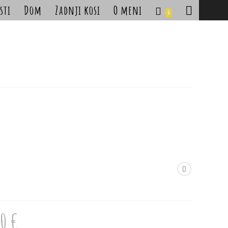
sti
Dom
Zadnji kosi
O meni
Toggle
0
website
search
90
€
Cenovni
razpon: