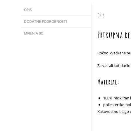
OPIS
Opis
DODATNE PODROBNOSTI
Prikupna de
MNENJA (0)
Ročno kvačkane buč
Za vas ali kot darilo
Material:
100% reciklira
poliestersko pol
Kakovostno blago e