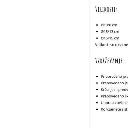
Velikosti:
Ø10/8 cm
Ø13/13 cm
Ø15/15 cm
Velikosti so okvirn
Vzdrževanje:
Priporočeno je 
Prepovedano je 
Krčenje ni pred
Prepovedano lik
Uporaba belilni
Ko vzamete s str