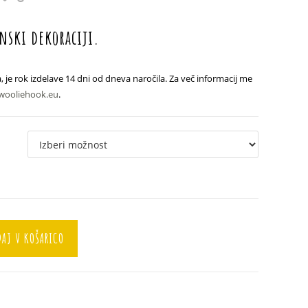
od
16.90 €
do
28.90 €
enski dekoraciji.
, je rok izdelave 14 dni od dneva naročila. Za več informacij me
wooliehook.eu
.
AJ V KOŠARICO