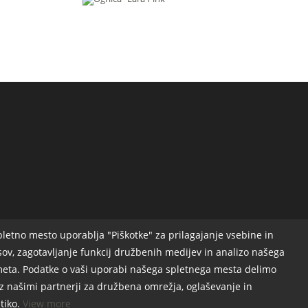
pletno mesto uporablja "Piškotke" za prilagajanje vsebine in
sov, zagotavljanje funkcij družbenih medijev in analizo našega
eta. Podatke o vaši uporabi našega spletnega mesta delimo
 z našimi partnerji za družbena omrežja, oglaševanje in
itiko.
View more