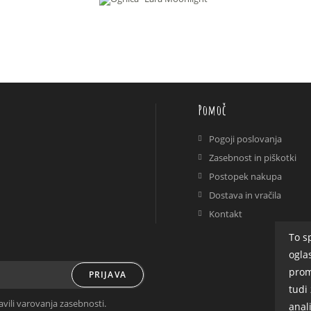
Pomoč
Pogoji poslovanja
Zasebnost in piškotki
Postopek nakupa
Dostava in vračila
Kontakt
To s
ogla
prom
PRIJAVA
tudi
avili varovanja zasebnosti.
anal