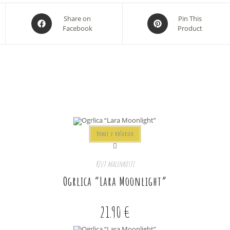
Opens
Opens
Share on
Pin This
Facebook
Product
in
in
a
a
new
new
window
window
Dodaj v košarico
Kjut malenkosti
Ogrlica “Lara Moonlight”
21.90
€