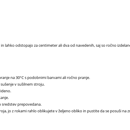
e in lahko odstopajo za centimeter ali dva od navedenih, saj so ročno izdelan
pranje na 30°C s podobnimi barvami ali ročno pranje.
sušenje v sušilnem stroju.
videno.
anje.
h sredstev prepovedana.
oja, jo z rokami rahlo oblikujete v željeno obliko in pustite da se posuši na z