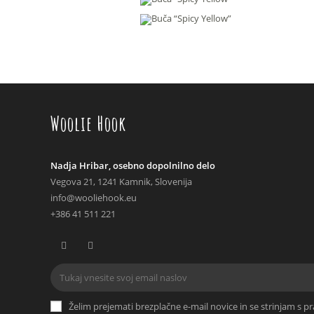
do
28.90 €
Woolie Hook
Nadja Hribar, osebno dopolnilno delo
Vegova 21, 1241 Kamnik, Slovenija
info@wooliehook.eu
+386 41 511 221
Opens
Opens
in
in
a
a
Želim prejemati brezplačne e-mail novice in se strinjam s pr