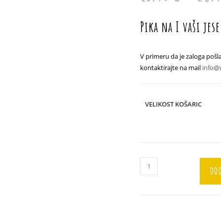
Pika na I vaši jes
V primeru da je zaloga pošla
kontaktirajte na mail
info@
VELIKOST KOŠARIC
Buča
DOD
"Beige"
količina