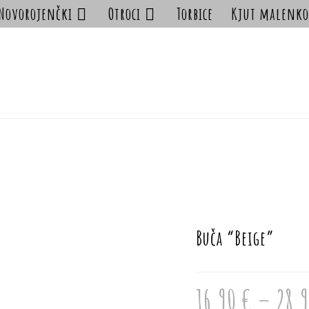
Novorojenčki
Otroci
Torbice
Kjut malenko
Buča “Beige”
16.90
€
–
28.