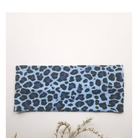
izdelka