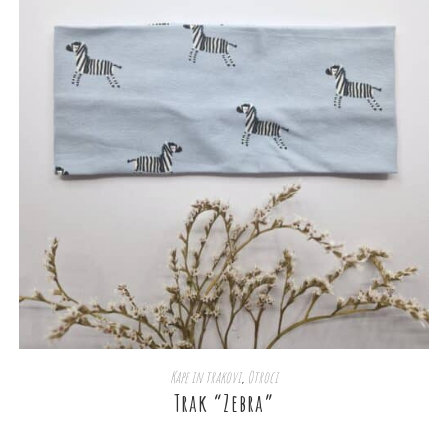
Ta
izdelek
IZBERITE MOŽNOSTI
Kape in trakovi
,
Otroci
ima
več
Trak “Zebra”
različic.
Možnosti
lahko